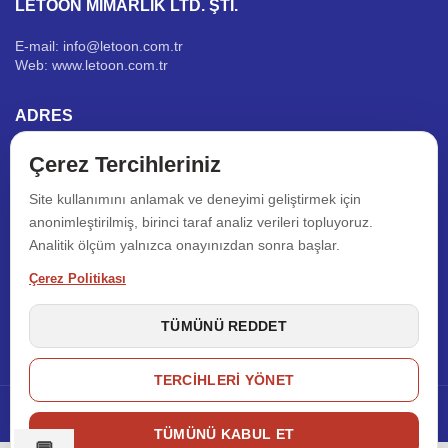
LETOON MİMARLIK LTD. ŞTİ.
E-mail: info@letoon.com.tr
Web: www.letoon.com.tr
ADRES
YEDPA TİCARET MERKEZİ
Çerez Tercihleriniz
G CADDESİ NO: 56
34179 - ATAŞEHİR / İSTANBUL
Site kullanımını anlamak ve deneyimi geliştirmek için
anonimleştirilmiş, birinci taraf analiz verileri topluyoruz.
İLETIŞIM
Analitik ölçüm yalnızca onayınızdan sonra başlar.
Çerez Politikası
Tlf: +90 216 471 72 00 (Pbx)
Fax: +90 216 471 76 06
TÜMÜNÜ REDDET
TERCIHLERI YÖNET
LETOON MİMARLIK
2021 CREATED BY
LETOON
TÜMÜNÜ KABUL ET
🍪