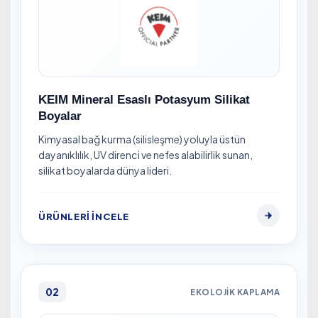
KEIM Mineral Esaslı Potasyum Silikat
Boyalar
Kimyasal bağ kurma (silisleşme) yoluyla üstün
dayanıklılık, UV direnci ve nefes alabilirlik sunan,
silikat boyalarda dünya lideri.
ÜRÜNLERI İNCELE
02
EKOLOJIK KAPLAMA