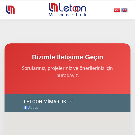
Bizimle İletişime Geçin
Sorularınız, projeleriniz ve önerileriniz için
buradayız.