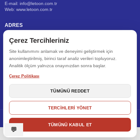
E-mail: info@letoon.com.tr
Web: www.letoon.com.tr
ADRES
YEDPA TİCARET MERKEZİ
Çerez Tercihleriniz
G CADDESİ NO: 56
34179 - ATAŞEHİR / İSTANBUL
Site kullanımını anlamak ve deneyimi geliştirmek için
anonimleştirilmiş, birinci taraf analiz verileri topluyoruz.
İLETIŞIM
Analitik ölçüm yalnızca onayınızdan sonra başlar.
Çerez Politikası
Tlf: +90 216 471 72 00 (Pbx)
Fax: +90 216 471 76 06
TÜMÜNÜ REDDET
TERCIHLERI YÖNET
LETOON MİMARLIK
2021 CREATED BY
LETOON
TÜMÜNÜ KABUL ET
🍪
💬